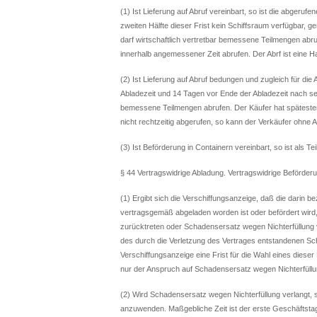
(1) Ist Lieferung auf Abruf vereinbart, so ist die abgeru
zweiten Hälfte dieser Frist kein Schiffsraum verfügbar, 
darf wirtschaftlich vertretbar bemessene Teilmengen abruf
innerhalb angemessener Zeit abrufen. Der Abrf ist eine Ha
(2) Ist Lieferung auf Abruf bedungen und zugleich für die
Abladezeit und 14 Tagen vor Ende der Abladezeit nach se
bemessene Teilmengen abrufen. Der Käufer hat späteste
nicht rechtzeitig abgerufen, so kann der Verkäufer ohne 
(3) Ist Beförderung in Containern vereinbart, so ist als T
§ 44 Vertragswidrige Abladung. Vertragswidrige Beförder
(1) Ergibt sich die Verschiffungsanzeige, daß die darin be
vertragsgemäß abgeladen worden ist oder befördert wird
zurücktreten oder Schadensersatz wegen Nichterfüllung
des durch die Verletzung des Vertrages entstandenen S
Verschiffungsanzeige eine Frist für die Wahl eines dieser
nur der Anspruch auf Schadensersatz wegen Nichterfüllu
(2) Wird Schadensersatz wegen Nichterfüllung verlangt, 
anzuwenden. Maßgebliche Zeit ist der erste Geschäftst