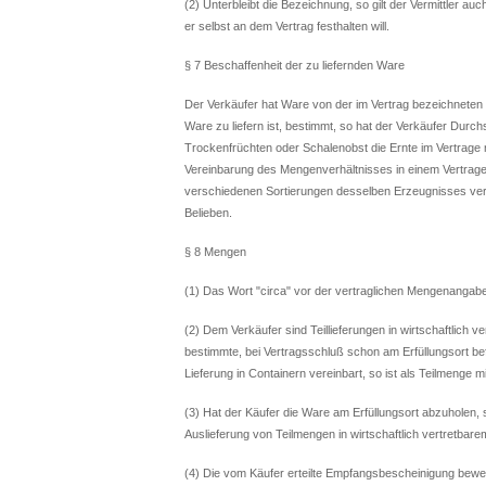
(2) Unterbleibt die Bezeichnung, so gilt der Vermittler au
er selbst an dem Vertrag festhalten will.
§ 7 Beschaffenheit der zu liefernden Ware
Der Verkäufer hat Ware von der im Vertrag bezeichneten Ga
Ware zu liefern ist, bestimmt, so hat der Verkäufer Durchs
Trockenfrüchten oder Schalenobst die Ernte im Vertrage n
Vereinbarung des Mengenverhältnisses in einem Vertrag
verschiedenen Sortierungen desselben Erzeugnisses verk
Belieben.
§ 8 Mengen
(1) Das Wort "circa" vor der vertraglichen Mengenangabe 
(2) Dem Verkäufer sind Teillieferungen in wirtschaftlich 
bestimmte, bei Vertragsschluß schon am Erfüllungsort befi
Lieferung in Containern vereinbart, so ist als Teilmenge mi
(3) Hat der Käufer die Ware am Erfüllungsort abzuholen,
Auslieferung von Teilmengen in wirtschaftlich vertretba
(4) Die vom Käufer erteilte Empfangsbescheinigung bewei