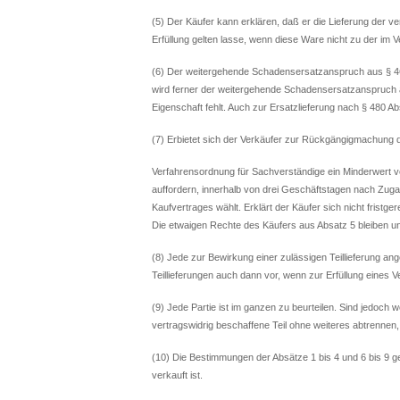
(5) Der Käufer kann erklären, daß er die Lieferung der v
Erfüllung gelten lasse, wenn diese Ware nicht zu der im
(6) Der weitergehende Schadensersatzanspruch aus § 
wird ferner der weitergehende Schadensersatzanspruch a
Eigenschaft fehlt. Auch zur Ersatzlieferung nach § 480 Abs
(7) Erbietet sich der Verkäufer zur Rückgängigmachung 
Verfahrensordnung für Sachverständige ein Minderwert v
auffordern, innerhalb von drei Geschäftstagen nach Zug
Kaufvertrages wählt. Erklärt der Käufer sich nicht frist
Die etwaigen Rechte des Käufers aus Absatz 5 bleiben un
(8) Jede zur Bewirkung einer zulässigen Teillieferung ange
Teillieferungen auch dann vor, wenn zur Erfüllung eines V
(9) Jede Partie ist im ganzen zu beurteilen. Sind jedoch 
vertragswidrig beschaffene Teil ohne weiteres abtrennen, i
(10) Die Bestimmungen der Absätze 1 bis 4 und 6 bis 9 g
verkauft ist.