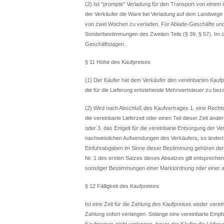
(2) Ist "prompte" Verladung für den Transport von einem 
der Verkäufer die Ware bei Verladung auf dem Landwege
von zwei Wochen zu verladen. Für Ablade-Geschäfte und 
Sonderbestimmungen des Zweiten Teils (§ 39, § 57). Im ü
Geschäftstagen.
§ 11 Höhe des Kaufpreises
(1) Der Käufer hat dem Verkäufer den vereinbarten Kaufp
die für die Lieferung entstehende Mehrwertsteuer zu bez
(2) Wird nach Abschluß des Kaufvertrages 1. eine Recht
die vereinbarte Lieferzeit oder einen Teil dieser Zeit änd
oder 3. das Entgelt für die vereinbarte Entsorgung der 
nachweislichen Aufwendungen des Verkäufers, so ändert
Einfuhrabgaben im Sinne dieser Bestimmung gehören der Z
Nr. 1 des ersten Satzes dieses Absatzes gilt entspreche
sonstiger Bestimmungen einer Marktordnung oder einer
§ 12 Fälligkeit des Kaufpreises
Ist eine Zeit für die Zahlung des Kaufpreises weder ver
Zahlung sofort verlangen. Solange eine vereinbarte Empfa
Kaufpreises nicht verlangen, bevor der Käufer die Liefer