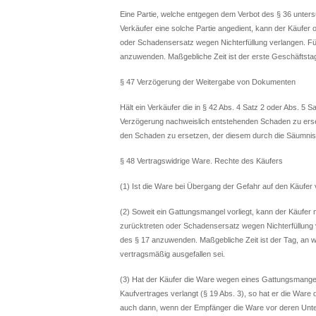
Eine Partie, welche entgegen dem Verbot des § 36 unters
Verkäufer eine solche Partie angedient, kann der Käufer
oder Schadensersatz wegen Nichterfüllung verlangen. Fü
anzuwenden. Maßgebliche Zeit ist der erste Geschäfts
§ 47 Verzögerung der Weitergabe von Dokumenten
Hält ein Verkäufer die in § 42 Abs. 4 Satz 2 oder Abs. 5 S
Verzögerung nachweislich entstehenden Schaden zu erset
den Schaden zu ersetzen, der diesem durch die Säumnis 
§ 48 Vertragswidrige Ware. Rechte des Käufers
(1) Ist die Ware bei Übergang der Gefahr auf den Käufer
(2) Soweit ein Gattungsmangel vorliegt, kann der Käufer
zurücktreten oder Schadensersatz wegen Nichterfüllung 
des § 17 anzuwenden. Maßgebliche Zeit ist der Tag, an w
vertragsmäßig ausgefallen sei.
(3) Hat der Käufer die Ware wegen eines Gattungsmang
Kaufvertrages verlangt (§ 19 Abs. 3), so hat er die War
auch dann, wenn der Empfänger die Ware vor deren Unt