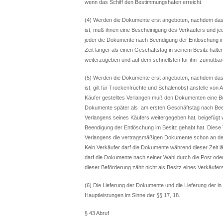
wenn das Schiff den Bestimmungshafen erreicht.
(4) Werden die Dokumente erst angeboten, nachdem das 
ist, muß ihnen eine Bescheinigung des Verkäufers und jed
jeder die Dokumente nach Beendigung der Entlöschung im
Zeit länger als einen Geschäftstag in seinem Besitz halte
weiterzugeben und auf dem schnellsten für ihn zumutba
(5) Werden die Dokumente erst angeboten, nachdem das 
ist, gilt für Trockenfrüchte und Schalenobst anstelle v
Käufer gestelltes Verlangen muß den Dokumenten eine Be
Dokumente später als am ersten Geschäftstag nach Be
Verlangens seines Käufers weitergegeben hat, beigefügt w
Beendigung der Entlöschung im Besitz gehabt hat. Diese V
Verlangens die vertragsmäßigen Dokumente schon an den 
Kein Verkäufer darf die Dokumente während dieser Zeit lä
darf die Dokumente nach seiner Wahl durch die Post oder
dieser Beförderung zählt nicht als Besitz eines Verkäufer
(6) Die Lieferung der Dokumente und die Lieferung der i
Hauptleistungen im Sinne der §§ 17, 18.
§ 43 Abruf