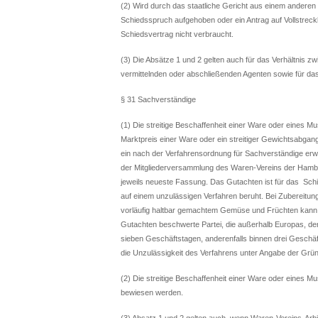
(2) Wird durch das staatliche Gericht aus einem anderen
Schiedsspruch aufgehoben oder ein Antrag auf Vollstreck
Schiedsvertrag nicht verbraucht.
(3) Die Absätze 1 und 2 gelten auch für das Verhältnis z
vermittelnden oder abschließenden Agenten sowie für das
§ 31 Sachverständige
(1) Die streitige Beschaffenheit einer Ware oder eines Mu
Marktpreis einer Ware oder ein streitiger Gewichtsabgan
ein nach der Verfahrensordnung für Sachverständige er
der Mitgliederversammlung des Waren-Vereins der Hambur
jeweils neueste Fassung. Das Gutachten ist für das Schied
auf einem unzulässigen Verfahren beruht. Bei Zubereitu
vorläufig haltbar gemachtem Gemüse und Früchten kann 
Gutachten beschwerte Partei, die außerhalb Europas, de
sieben Geschäftstagen, anderenfalls binnen drei Geschäf
die Unzulässigkeit des Verfahrens unter Angabe der Grün
(2) Die streitige Beschaffenheit einer Ware oder eines 
bewiesen werden.
(3) Absatz 1 und 2 gelten auch, wenn Waren-Vereins-Arbit