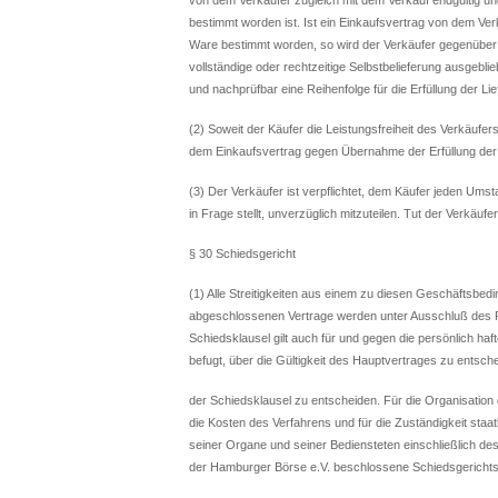
bestimmt worden ist. Ist ein Einkaufsvertrag von dem Ve
Ware bestimmt worden, so wird der Verkäufer gegenüber all
vollständige oder rechtzeitige Selbstbelieferung ausgeblie
und nachprüfbar eine Reihenfolge für die Erfüllung der Lief
(2) Soweit der Käufer die Leistungsfreiheit des Verkäufe
dem Einkaufsvertrag gegen Übernahme der Erfüllung der
(3) Der Verkäufer ist verpflichtet, dem Käufer jeden Umsta
in Frage stellt, unverzüglich mitzuteilen. Tut der Verkäufer
§ 30 Schiedsgericht
(1) Alle Streitigkeiten aus einem zu diesen Geschäftsbed
abgeschlossenen Vertrage werden unter Ausschluß des R
Schiedsklausel gilt auch für und gegen die persönlich haft
befugt, über die Gültigkeit des Hauptvertrages zu entsche
der Schiedsklausel zu entscheiden. Für die Organisation 
die Kosten des Verfahrens und für die Zuständigkeit staa
seiner Organe und seiner Bediensteten einschließlich de
der Hamburger Börse e.V. beschlossene Schiedsgerichtsor