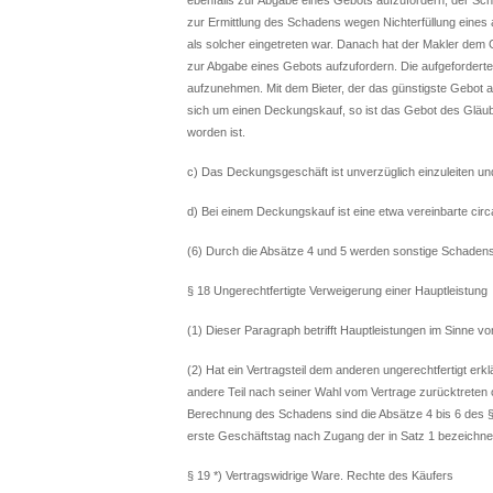
zur Ermittlung des Schadens wegen Nichterfüllung eines
als solcher eingetreten war. Danach hat der Makler dem 
zur Abgabe eines Gebots aufzufordern. Die aufgeforderte
aufzunehmen. Mit dem Bieter, der das günstigste Gebot 
sich um einen Deckungskauf, so ist das Gebot des Gläub
worden ist.
c) Das Deckungsgeschäft ist unverzüglich einzuleiten u
d) Bei einem Deckungskauf ist eine etwa vereinbarte circ
(6) Durch die Absätze 4 und 5 werden sonstige Schade
§ 18 Ungerechtfertigte Verweigerung einer Hauptleistung
(1) Dieser Paragraph betrifft Hauptleistungen im Sinne vo
(2) Hat ein Vertragsteil dem anderen ungerechtfertigt erklä
andere Teil nach seiner Wahl vom Vertrage zurücktreten 
Berechnung des Schadens sind die Absätze 4 bis 6 des §
erste Geschäftstag nach Zugang der in Satz 1 bezeichne
§ 19 *) Vertragswidrige Ware. Rechte des Käufers