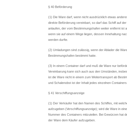
§ 40 Beförderung
(1) Die Ware darf, wenn nicht ausdrücklich etwas anderes v
direkte Beförderung vereinbart, so darf das Schiff auf
anlaufen, der vom Bestimmungshafen weiter entfernt ist a
wenn sie auf einem Wege liegen, dessen Innehaltung nac
werden durfte.
(2) Umladungen sind zulässig, wenn der Ablader die Ware
Bestimmungshafen bestimmt hatte.
(3) In einem Container darf und muß die Ware nur beförd
Vereinbarung kann sich auch aus den Umständen, insbes
ist die Ware nicht in einem zum Weitertransport ab Best
und Schalenobst ist der Inhalt jedes einzelnen Container
§ 41 Verschiffungsanzeige
(1) Der Verkäufer hat den Namen des Schiffes, mit welch
aufzugeben (Verschiffungsanzeige); wird die Ware in eine
Nummer des Containers mitzuteilen. Bei Gewürzen hat 
der Ware dem Käufer aufzugeben.