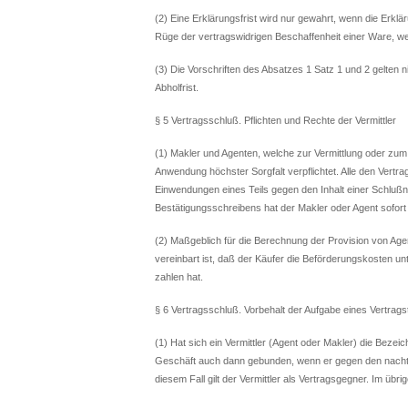
(2) Eine Erklärungsfrist wird nur gewahrt, wenn die Erklä
Rüge der vertragswidrigen Beschaffenheit einer Ware, w
(3) Die Vorschriften des Absatzes 1 Satz 1 und 2 gelten 
Abholfrist.
§ 5 Vertragsschluß. Pflichten und Rechte der Vermittler
(1) Makler und Agenten, welche zur Vermittlung oder zum 
Anwendung höchster Sorgfalt verpflichtet. Alle den Vertr
Einwendungen eines Teils gegen den Inhalt einer Schlußn
Bestätigungsschreibens hat der Makler oder Agent sofort
(2) Maßgeblich für die Berechnung der Provision von Age
vereinbart ist, daß der Käufer die Beförderungskosten 
zahlen hat.
§ 6 Vertragsschluß. Vorbehalt der Aufgabe eines Vertragst
(1) Hat sich ein Vermittler (Agent oder Makler) die Bezeic
Geschäft auch dann gebunden, wenn er gegen den nachträ
diesem Fall gilt der Vermittler als Vertragsgegner. Im übri