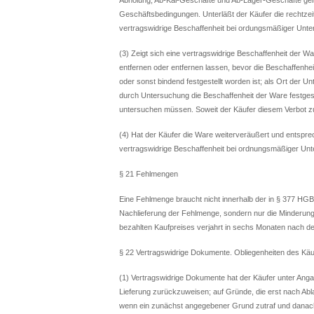
Geschäftsbedingungen. Unterläßt der Käufer die rechtzeiti
vertragswidrige Beschaffenheit bei ordungsmäßiger Unte
(3) Zeigt sich eine vertragswidrige Beschaffenheit der W
entfernen oder entfernen lassen, bevor die Beschaffenhe
oder sonst bindend festgestellt worden ist; als Ort der 
durch Untersuchung die Beschaffenheit der Ware festgeste
untersuchen müssen. Soweit der Käufer diesem Verbot zuw
(4) Hat der Käufer die Ware weiterveräußert und entsprec
vertragswidrige Beschaffenheit bei ordnungsmäßiger Unt
§ 21 Fehlmengen
Eine Fehlmenge braucht nicht innerhalb der in § 377 HGB 
Nachlieferung der Fehlmenge, sondern nur die Minderung
bezahlten Kaufpreises verjahrt in sechs Monaten nach der
§ 22 Vertragswidrige Dokumente. Obliegenheiten des Käu
(1) Vertragswidrige Dokumente hat der Käufer unter Ang
Lieferung zurückzuweisen; auf Gründe, die erst nach Abla
wenn ein zunächst angegebener Grund zutraf und danach 