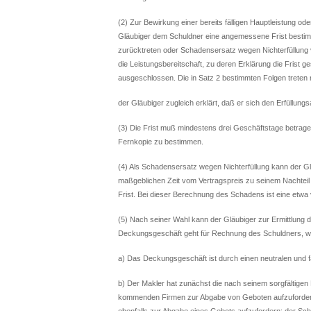
(2) Zur Bewirkung einer bereits fälligen Hauptleistung o
Gläubiger dem Schuldner eine angemessene Frist bestimm
zurücktreten oder Schadensersatz wegen Nichterfüllung ve
die Leistungsbereitschaft, zu deren Erklärung die Frist ges
ausgeschlossen. Die in Satz 2 bestimmten Folgen treten 
der Gläubiger zugleich erklärt, daß er sich den Erfüllung
(3) Die Frist muß mindestens drei Geschäftstage betragen;
Fernkopie zu bestimmen.
(4) Als Schadensersatz wegen Nichterfüllung kann der G
maßgeblichen Zeit vom Vertragspreis zu seinem Nachteil 
Frist. Bei dieser Berechnung des Schadens ist eine etwa 
(5) Nach seiner Wahl kann der Gläubiger zur Ermittlung
Deckungsgeschäft geht für Rechnung des Schuldners, w
a) Das Deckungsgeschäft ist durch einen neutralen und f
b) Der Makler hat zunächst die nach seinem sorgfältigen
kommenden Firmen zur Abgabe von Geboten aufzufordern.
ebenfalls zur Abgabe eines Gebots aufzufordern; der Sch