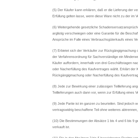
(5) Der Käufer kann erklären, daß er die Lieferung der v
Erfüllung gelten lasse, wenn diese Ware nicht zu der im
(6) Weitergehende gesetzliche Schadensersatzansprüche
arglistig verschwiegen oder eine Garantie für die Besch
Ansprüche im Falle eines Verbrauchsgüterkaufs eines Ve
(7) Erbietet sich der Verkäufer zur Rückgängigmachung 
der Verfahrensordnung für Sachverständige ein Minderwer
Käufer auffordern, innerhalb von drei Geschäftstagen n
oder Nacherfüllung des Kaufvertrages wählt. Erklärt der Kä
Rückgängigmachung oder Nacherfüllung des Kaufvertrage
(8) Jede zur Bewirkung einer zulässigen Teillieferung ange
Teillieferungen auch dann vor, wenn zur Erfüllung eines V
(9) Jede Partie ist im ganzen zu beurteilen. Sind jedoch w
vertragswidrig beschaffene Teil ohne weiteres abtrennen, i
(10) Die Bestimmungen der Absätze 1 bis 4 und 6 bis 9 g
verkauft ist.
(11) Die in den Absätzen 2 bis 5 bezeichneten Rechte ver