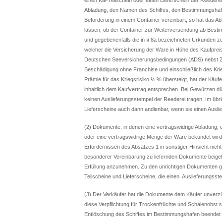
Abladung, den Namen des Schiffes, den Bestimmungshafe
Beförderung in einem Container vereinbart, so hat das 
lassen, ob der Container zur Weiterversendung ab Best
und gegebenenfalls die in § 8a bezeichneten Urkunden zu
welcher die Versicherung der Ware in Höhe des Kaufpre
Deutschen Seeversicherungsbedingungen (ADS) nebst Zu
Beschädigung ohne Franchise und einschließlich des Krie
Prämie für das Kriegsrisiko ½ % übersteigt, hat der Kä
inhaltlich dem Kaufvertrag entsprechen. Bei Gewürzen 
keinen Auslieferungsstempel der Reederei tragen. Im ü
Lieferscheine auch dann andienbar, wenn sie einen Ausli
(2) Dokumente, in denen eine vertragswidrige Abladung, e
oder eine vertragswidrige Menge der Ware bekundet wird
Erfordernissen des Absatzes 1 in sonstiger Hinsicht nic
besonderer Vereinbarung zu liefernden Dokumente beigefü
Erfüllung anzunehmen. Zu den unrichtigen Dokumenten
Teilscheine und Lieferscheine, die einen Auslieferungsst
(3) Der Verkäufer hat die Dokumente dem Käufer unverzügl
diese Verpflichtung für Trockenfrüchte und Schalenobst 
Entlöschung des Schiffes im Bestimmungshafen beendet wu