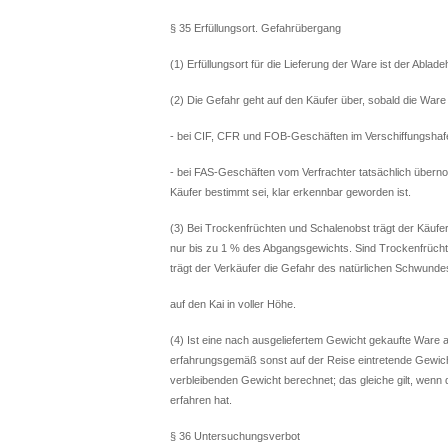
§ 35 Erfüllungsort. Gefahrübergang
(1) Erfüllungsort für die Lieferung der Ware ist der Ablade
(2) Die Gefahr geht auf den Käufer über, sobald die Ware
- bei CIF, CFR und FOB-Geschäften im Verschiffungshafen
- bei FAS-Geschäften vom Verfrachter tatsächlich überno
Käufer bestimmt sei, klar erkennbar geworden ist.
(3) Bei Trockenfrüchten und Schalenobst trägt der Käufe
nur bis zu 1 % des Abgangsgewichts. Sind Trockenfrücht
trägt der Verkäufer die Gefahr des natürlichen Schwund
auf den Kai in voller Höhe.
(4) Ist eine nach ausgeliefertem Gewicht gekaufte Ware
erfahrungsgemäß sonst auf der Reise eintretende Gewic
verbleibenden Gewicht berechnet; das gleiche gilt, wen
erfahren hat.
§ 36 Untersuchungsverbot