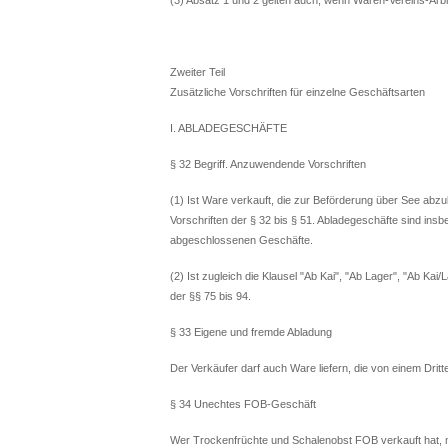
Zweiter Teil
Zusätzliche Vorschriften für einzelne Geschäftsarten
I. ABLADEGESCHÄFTE
§ 32 Begriff. Anzuwendende Vorschriften
(1) Ist Ware verkauft, die zur Beförderung über See abzu
Vorschriften der § 32 bis § 51. Abladegeschäfte sind in
abgeschlossenen Geschäfte.
(2) Ist zugleich die Klausel "Ab Kai", "Ab Lager", "Ab Kai
der §§ 75 bis 94.
§ 33 Eigene und fremde Abladung
Der Verkäufer darf auch Ware liefern, die von einem Drit
§ 34 Unechtes FOB-Geschäft
Wer Trockenfrüchte und Schalenobst FOB verkauft hat, mu