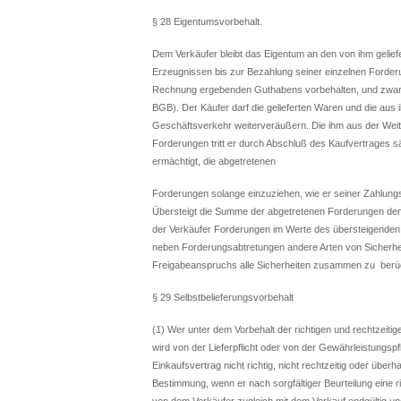
§ 28 Eigentumsvorbehalt.
Dem Verkäufer bleibt das Eigentum an den von ihm gelie
Erzeugnissen bis zur Bezahlung seiner einzelnen Forderu
Rechnung ergebenden Guthabens vorbehalten, und zwar a
BGB). Der Käufer darf die gelieferten Waren und die au
Geschäftsverkehr weiterveräußern. Die ihm aus der We
Forderungen tritt er durch Abschluß des Kaufvertrages s
ermächtigt, die abgetretenen
Forderungen solange einzuziehen, wie er seiner Zahlun
Übersteigt die Summe der abgetretenen Forderungen den
der Verkäufer Forderungen im Werte des übersteigenden
neben Forderungsabtretungen andere Arten von Sicherhei
Freigabeanspruchs alle Sicherheiten zusammen zu berüc
§ 29 Selbstbelieferungsvorbehalt
(1) Wer unter dem Vorbehalt der richtigen und rechtzeitig
wird von der Lieferpflicht oder von der Gewährleistungsp
Einkaufsvertrag nicht richtig, nicht rechtzeitig oder überha
Bestimmung, wenn er nach sorgfältiger Beurteilung eine ric
von dem Verkäufer zugleich mit dem Verkauf endgültig u