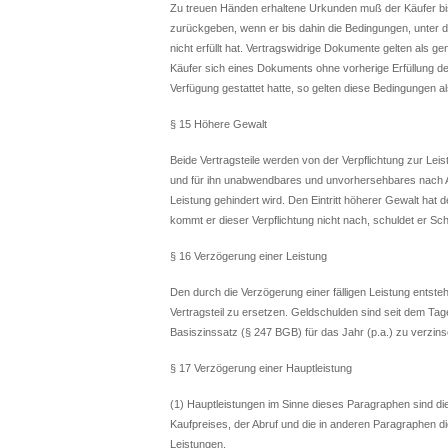
Zu treuen Händen erhaltene Urkunden muß der Käufer bi
zurückgeben, wenn er bis dahin die Bedingungen, unter d
nicht erfüllt hat. Vertragswidrige Dokumente gelten als g
Käufer sich eines Dokuments ohne vorherige Erfüllung d
Verfügung gestattet hatte, so gelten diese Bedingungen a
§ 15 Höhere Gewalt
Beide Vertragsteile werden von der Verpflichtung zur Leist
und für ihn unabwendbares und unvorhersehbares nach A
Leistung gehindert wird. Den Eintritt höherer Gewalt hat d
kommt er dieser Verpflichtung nicht nach, schuldet er S
§ 16 Verzögerung einer Leistung
Den durch die Verzögerung einer fälligen Leistung ents
Vertragsteil zu ersetzen. Geldschulden sind seit dem Tag
Basiszinssatz (§ 247 BGB) für das Jahr (p.a.) zu verzins
§ 17 Verzögerung einer Hauptleistung
(1) Hauptleistungen im Sinne dieses Paragraphen sind di
Kaufpreises, der Abruf und die in anderen Paragraphen 
Leistungen.