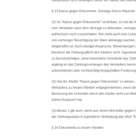
§ 13 Kasse gegen Dokumente. Sonstige Kasse-Klauseln. 
(1) Ist "Kasse gegen Dokumente" vereinbart, so hat der
vom Verkäufer nach dem Vertrage zu liefernden, vertr
aufrechnen noch zurückhalten. Ihm steht auch kein Leis
von vorheriger Besichtigung der Ware abhängig machen
eingetroffen ist. Auch etwaige Ansprüche, Einwendungen
berühren die Zahlungspflicht des Käufers nicht. Irgend
zu berücksichtigen, wenn besondere Umstände das Zahlun
arglistig ist das Zahlungsverlangen des Verkäufers bes
unbestrittenen oder rechtskräftig festgestellten Forderun
(2) Hat der Käufer "Kasse gegen Dokumente" zu leiste
Verkäufers zu treuen Händen entgegennehmen, wenn der 
Benutzung der Urkunden durch den Käufer nicht von Bedi
keinen Anspruch hat.
(3) Absatz 1 gilt auch, wenn aus einem Akkreditiv gege
der Zahlungsweise in irgendeiner Verbindung das Wort "
§ 14 Dokumente zu treuen Händen