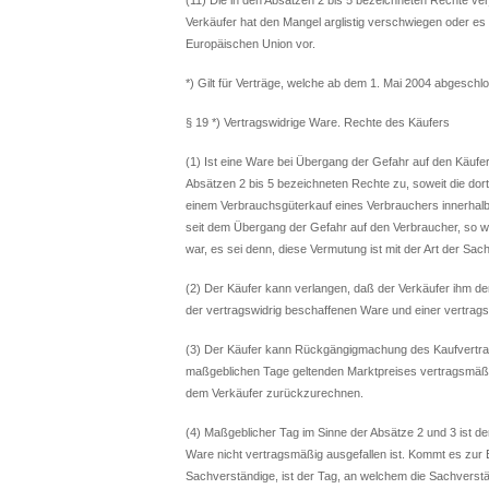
Verkäufer hat den Mangel arglistig verschwiegen oder es 
Europäischen Union vor.
*) Gilt für Verträge, welche ab dem 1. Mai 2004 abgesch
§ 19 *) Vertragswidrige Ware. Rechte des Käufers
(1) Ist eine Ware bei Übergang der Gefahr auf den Käufe
Absätzen 2 bis 5 bezeichneten Rechte zu, soweit die dort
einem Verbrauchsgüterkauf eines Verbrauchers innerhal
seit dem Übergang der Gefahr auf den Verbraucher, so w
war, es sei denn, diese Vermutung ist mit der Art der Sa
(2) Der Käufer kann verlangen, daß der Verkäufer ihm
der vertragswidrig beschaffenen Ware und einer vertra
(3) Der Käufer kann Rückgängigmachung des Kaufvertra
maßgeblichen Tage geltenden Marktpreises vertragsmäßig
dem Verkäufer zurückzurechnen.
(4) Maßgeblicher Tag im Sinne der Absätze 2 und 3 ist d
Ware nicht vertragsmäßig ausgefallen ist. Kommt es zur 
Sachverständige, ist der Tag, an welchem die Sachverst