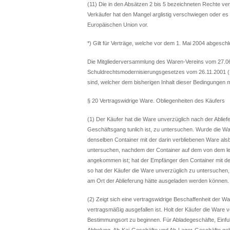
(11) Die in den Absätzen 2 bis 5 bezeichneten Rechte ver
Verkäufer hat den Mangel arglistig verschwiegen oder es 
Europäischen Union vor.
*) Gilt für Verträge, welche vor dem 1. Mai 2004 abgesch
Die Mitgliederversammlung des Waren-Vereins vom 27.06
Schuldrechtsmodernisierungsgesetzes vom 26.11.2001 (
sind, welcher dem bisherigen Inhalt dieser Bedingungen 
§ 20 Vertragswidrige Ware. Obliegenheiten des Käufers
(1) Der Käufer hat die Ware unverzüglich nach der Abli
Geschäftsgang tunlich ist, zu untersuchen. Wurde die Wa
denselben Container mit der darin verbliebenen Ware als
untersuchen, nachdem der Container auf dem von dem le
angekommen ist; hat der Empfänger den Container mit der
so hat der Käufer die Ware unverzüglich zu untersuche
am Ort der Ablieferung hätte ausgeladen werden können.
(2) Zeigt sich eine vertragswidrige Beschaffenheit der W
vertragsmäßig ausgefallen ist. Holt der Käufer die Ware 
Bestimmungsort zu beginnen. Für Abladegeschäfte, Einfu
Abholung, Ab-Kai-Geschäfte und Ab-Lager-Geschäfte gel