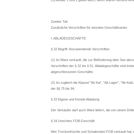
Zweiter Teil
Zusätzliche Vorschriften für einzelne Geschäftsarten
I. ABLADEGESCHÄFTE
§ 32 Begriff. Anzuwendende Vorschriften
(1) Ist Ware verkauft, die zur Beförderung über See abzu
Vorschriften der § 32 bis § 51. Abladegeschäfte sind in
abgeschlossenen Geschäfte.
(2) Ist zugleich die Klausel "Ab Kai", "Ab Lager", "Ab Kai
der §§ 75 bis 94.
§ 33 Eigene und fremde Abladung
Der Verkäufer darf auch Ware liefern, die von einem Drit
§ 34 Unechtes FOB-Geschäft
Wer Trockenfrüchte und Schalenobst FOB verkauft hat, mu