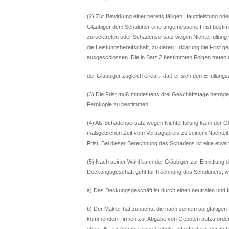
(2) Zur Bewirkung einer bereits fälligen Hauptleistung o
Gläubiger dem Schuldner eine angemessene Frist bestimm
zurücktreten oder Schadensersatz wegen Nichterfüllung ve
die Leistungsbereitschaft, zu deren Erklärung die Frist ges
ausgeschlossen. Die in Satz 2 bestimmten Folgen treten 
der Gläubiger zugleich erklärt, daß er sich den Erfüllung
(3) Die Frist muß mindestens drei Geschäftstage betragen;
Fernkopie zu bestimmen.
(4) Als Schadensersatz wegen Nichterfüllung kann der G
maßgeblichen Zeit vom Vertragspreis zu seinem Nachteil 
Frist. Bei dieser Berechnung des Schadens ist eine etwa 
(5) Nach seiner Wahl kann der Gläubiger zur Ermittlung
Deckungsgeschäft geht für Rechnung des Schuldners, w
a) Das Deckungsgeschäft ist durch einen neutralen und f
b) Der Makler hat zunächst die nach seinem sorgfältigen
kommenden Firmen zur Abgabe von Geboten aufzufordern.
ebenfalls zur Abgabe eines Gebots aufzufordern; der Sch