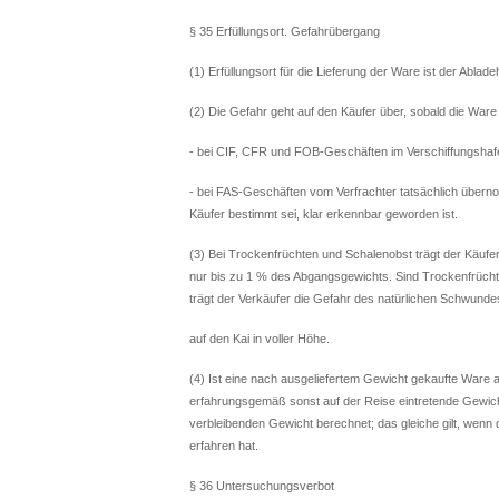
§ 35 Erfüllungsort. Gefahrübergang
(1) Erfüllungsort für die Lieferung der Ware ist der Ablade
(2) Die Gefahr geht auf den Käufer über, sobald die Ware
- bei CIF, CFR und FOB-Geschäften im Verschiffungshafen
- bei FAS-Geschäften vom Verfrachter tatsächlich überno
Käufer bestimmt sei, klar erkennbar geworden ist.
(3) Bei Trockenfrüchten und Schalenobst trägt der Käufe
nur bis zu 1 % des Abgangsgewichts. Sind Trockenfrücht
trägt der Verkäufer die Gefahr des natürlichen Schwund
auf den Kai in voller Höhe.
(4) Ist eine nach ausgeliefertem Gewicht gekaufte Ware
erfahrungsgemäß sonst auf der Reise eintretende Gewic
verbleibenden Gewicht berechnet; das gleiche gilt, wen
erfahren hat.
§ 36 Untersuchungsverbot