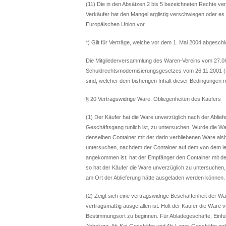
(11) Die in den Absätzen 2 bis 5 bezeichneten Rechte ver
Verkäufer hat den Mangel arglistig verschwiegen oder es 
Europäischen Union vor.
*) Gilt für Verträge, welche vor dem 1. Mai 2004 abgesch
Die Mitgliederversammlung des Waren-Vereins vom 27.06
Schuldrechtsmodernisierungsgesetzes vom 26.11.2001 (
sind, welcher dem bisherigen Inhalt dieser Bedingungen 
§ 20 Vertragswidrige Ware. Obliegenheiten des Käufers
(1) Der Käufer hat die Ware unverzüglich nach der Abli
Geschäftsgang tunlich ist, zu untersuchen. Wurde die Wa
denselben Container mit der darin verbliebenen Ware als
untersuchen, nachdem der Container auf dem von dem le
angekommen ist; hat der Empfänger den Container mit der
so hat der Käufer die Ware unverzüglich zu untersuche
am Ort der Ablieferung hätte ausgeladen werden können.
(2) Zeigt sich eine vertragswidrige Beschaffenheit der W
vertragsmäßig ausgefallen ist. Holt der Käufer die Ware 
Bestimmungsort zu beginnen. Für Abladegeschäfte, Einfu
Abholung, Ab-Kai-Geschäfte und Ab-Lager-Geschäfte gel