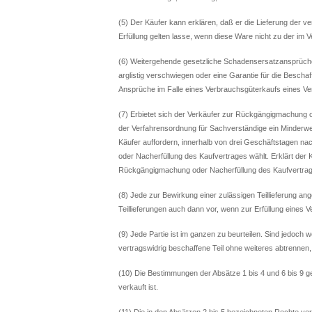
(5) Der Käufer kann erklären, daß er die Lieferung der v
Erfüllung gelten lasse, wenn diese Ware nicht zu der im
(6) Weitergehende gesetzliche Schadensersatzansprüche
arglistig verschwiegen oder eine Garantie für die Besch
Ansprüche im Falle eines Verbrauchsgüterkaufs eines Ve
(7) Erbietet sich der Verkäufer zur Rückgängigmachung 
der Verfahrensordnung für Sachverständige ein Minderwer
Käufer auffordern, innerhalb von drei Geschäftstagen n
oder Nacherfüllung des Kaufvertrages wählt. Erklärt der Kä
Rückgängigmachung oder Nacherfüllung des Kaufvertrage
(8) Jede zur Bewirkung einer zulässigen Teillieferung ange
Teillieferungen auch dann vor, wenn zur Erfüllung eines V
(9) Jede Partie ist im ganzen zu beurteilen. Sind jedoch w
vertragswidrig beschaffene Teil ohne weiteres abtrennen, i
(10) Die Bestimmungen der Absätze 1 bis 4 und 6 bis 9 g
verkauft ist.
(11) Die in den Absätzen 2 bis 5 bezeichneten Rechte ver