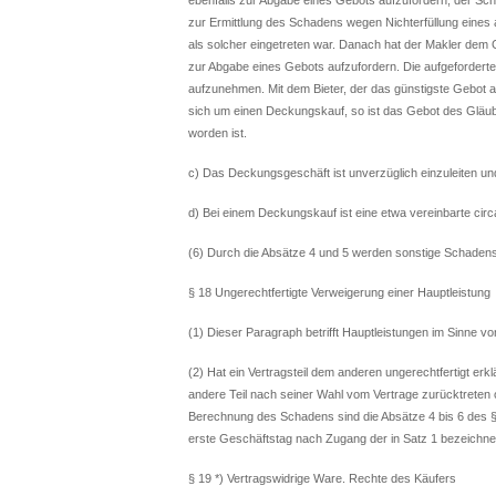
zur Ermittlung des Schadens wegen Nichterfüllung eines
als solcher eingetreten war. Danach hat der Makler dem 
zur Abgabe eines Gebots aufzufordern. Die aufgeforderte
aufzunehmen. Mit dem Bieter, der das günstigste Gebot 
sich um einen Deckungskauf, so ist das Gebot des Gläub
worden ist.
c) Das Deckungsgeschäft ist unverzüglich einzuleiten u
d) Bei einem Deckungskauf ist eine etwa vereinbarte circ
(6) Durch die Absätze 4 und 5 werden sonstige Schade
§ 18 Ungerechtfertigte Verweigerung einer Hauptleistung
(1) Dieser Paragraph betrifft Hauptleistungen im Sinne vo
(2) Hat ein Vertragsteil dem anderen ungerechtfertigt erklä
andere Teil nach seiner Wahl vom Vertrage zurücktreten 
Berechnung des Schadens sind die Absätze 4 bis 6 des §
erste Geschäftstag nach Zugang der in Satz 1 bezeichne
§ 19 *) Vertragswidrige Ware. Rechte des Käufers