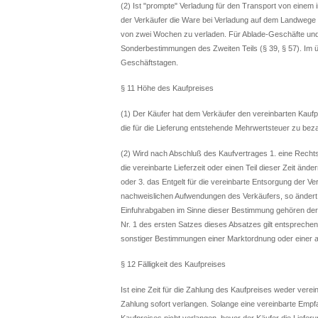
(2) Ist "prompte" Verladung für den Transport von einem 
der Verkäufer die Ware bei Verladung auf dem Landwege
von zwei Wochen zu verladen. Für Ablade-Geschäfte und 
Sonderbestimmungen des Zweiten Teils (§ 39, § 57). Im ü
Geschäftstagen.
§ 11 Höhe des Kaufpreises
(1) Der Käufer hat dem Verkäufer den vereinbarten Kaufp
die für die Lieferung entstehende Mehrwertsteuer zu bez
(2) Wird nach Abschluß des Kaufvertrages 1. eine Recht
die vereinbarte Lieferzeit oder einen Teil dieser Zeit änd
oder 3. das Entgelt für die vereinbarte Entsorgung der 
nachweislichen Aufwendungen des Verkäufers, so ändert
Einfuhrabgaben im Sinne dieser Bestimmung gehören der Z
Nr. 1 des ersten Satzes dieses Absatzes gilt entspreche
sonstiger Bestimmungen einer Marktordnung oder einer
§ 12 Fälligkeit des Kaufpreises
Ist eine Zeit für die Zahlung des Kaufpreises weder ver
Zahlung sofort verlangen. Solange eine vereinbarte Empfa
Kaufpreises nicht verlangen, bevor der Käufer die Liefer