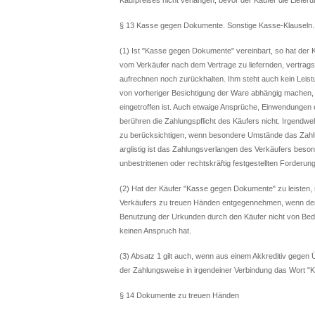
§ 13 Kasse gegen Dokumente. Sonstige Kasse-Klauseln. 
(1) Ist "Kasse gegen Dokumente" vereinbart, so hat der
vom Verkäufer nach dem Vertrage zu liefernden, vertr
aufrechnen noch zurückhalten. Ihm steht auch kein Leis
von vorheriger Besichtigung der Ware abhängig machen
eingetroffen ist. Auch etwaige Ansprüche, Einwendungen
berühren die Zahlungspflicht des Käufers nicht. Irgend
zu berücksichtigen, wenn besondere Umstände das Zahlun
arglistig ist das Zahlungsverlangen des Verkäufers bes
unbestrittenen oder rechtskräftig festgestellten Forderun
(2) Hat der Käufer "Kasse gegen Dokumente" zu leiste
Verkäufers zu treuen Händen entgegennehmen, wenn der 
Benutzung der Urkunden durch den Käufer nicht von Bedi
keinen Anspruch hat.
(3) Absatz 1 gilt auch, wenn aus einem Akkreditiv gege
der Zahlungsweise in irgendeiner Verbindung das Wort "
§ 14 Dokumente zu treuen Händen