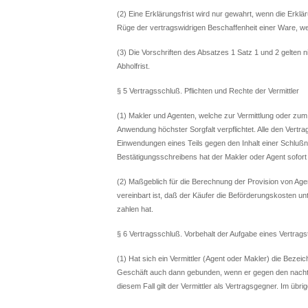
(2) Eine Erklärungsfrist wird nur gewahrt, wenn die Erklä
Rüge der vertragswidrigen Beschaffenheit einer Ware, w
(3) Die Vorschriften des Absatzes 1 Satz 1 und 2 gelten 
Abholfrist.
§ 5 Vertragsschluß. Pflichten und Rechte der Vermittler
(1) Makler und Agenten, welche zur Vermittlung oder zum 
Anwendung höchster Sorgfalt verpflichtet. Alle den Vertr
Einwendungen eines Teils gegen den Inhalt einer Schlußn
Bestätigungsschreibens hat der Makler oder Agent sofort
(2) Maßgeblich für die Berechnung der Provision von Age
vereinbart ist, daß der Käufer die Beförderungskosten 
zahlen hat.
§ 6 Vertragsschluß. Vorbehalt der Aufgabe eines Vertragst
(1) Hat sich ein Vermittler (Agent oder Makler) die Bezeic
Geschäft auch dann gebunden, wenn er gegen den nachträ
diesem Fall gilt der Vermittler als Vertragsgegner. Im übri