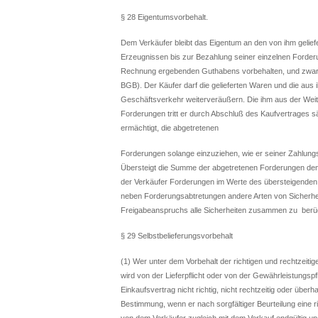
§ 28 Eigentumsvorbehalt.
Dem Verkäufer bleibt das Eigentum an den von ihm gelie
Erzeugnissen bis zur Bezahlung seiner einzelnen Forderu
Rechnung ergebenden Guthabens vorbehalten, und zwar a
BGB). Der Käufer darf die gelieferten Waren und die au
Geschäftsverkehr weiterveräußern. Die ihm aus der We
Forderungen tritt er durch Abschluß des Kaufvertrages s
ermächtigt, die abgetretenen
Forderungen solange einzuziehen, wie er seiner Zahlun
Übersteigt die Summe der abgetretenen Forderungen den
der Verkäufer Forderungen im Werte des übersteigenden
neben Forderungsabtretungen andere Arten von Sicherhei
Freigabeanspruchs alle Sicherheiten zusammen zu berüc
§ 29 Selbstbelieferungsvorbehalt
(1) Wer unter dem Vorbehalt der richtigen und rechtzeitig
wird von der Lieferpflicht oder von der Gewährleistungsp
Einkaufsvertrag nicht richtig, nicht rechtzeitig oder überha
Bestimmung, wenn er nach sorgfältiger Beurteilung eine ric
von dem Verkäufer zugleich mit dem Verkauf endgültig u