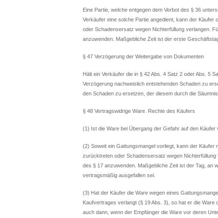
Eine Partie, welche entgegen dem Verbot des § 36 unters
Verkäufer eine solche Partie angedient, kann der Käufer
oder Schadensersatz wegen Nichterfüllung verlangen. Fü
anzuwenden. Maßgebliche Zeit ist der erste Geschäfts
§ 47 Verzögerung der Weitergabe von Dokumenten
Hält ein Verkäufer die in § 42 Abs. 4 Satz 2 oder Abs. 5 S
Verzögerung nachweislich entstehenden Schaden zu erset
den Schaden zu ersetzen, der diesem durch die Säumnis 
§ 48 Vertragswidrige Ware. Rechte des Käufers
(1) Ist die Ware bei Übergang der Gefahr auf den Käufer
(2) Soweit ein Gattungsmangel vorliegt, kann der Käufer
zurücktreten oder Schadensersatz wegen Nichterfüllung 
des § 17 anzuwenden. Maßgebliche Zeit ist der Tag, an w
vertragsmäßig ausgefallen sei.
(3) Hat der Käufer die Ware wegen eines Gattungsmang
Kaufvertrages verlangt (§ 19 Abs. 3), so hat er die War
auch dann, wenn der Empfänger die Ware vor deren Unt