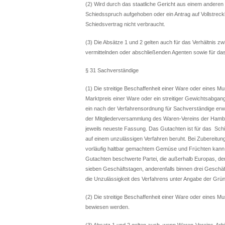
(2) Wird durch das staatliche Gericht aus einem anderen
Schiedsspruch aufgehoben oder ein Antrag auf Vollstreck
Schiedsvertrag nicht verbraucht.
(3) Die Absätze 1 und 2 gelten auch für das Verhältnis z
vermittelnden oder abschließenden Agenten sowie für das
§ 31 Sachverständige
(1) Die streitige Beschaffenheit einer Ware oder eines Mu
Marktpreis einer Ware oder ein streitiger Gewichtsabgan
ein nach der Verfahrensordnung für Sachverständige er
der Mitgliederversammlung des Waren-Vereins der Hambur
jeweils neueste Fassung. Das Gutachten ist für das Schied
auf einem unzulässigen Verfahren beruht. Bei Zubereitu
vorläufig haltbar gemachtem Gemüse und Früchten kann 
Gutachten beschwerte Partei, die außerhalb Europas, de
sieben Geschäftstagen, anderenfalls binnen drei Geschäf
die Unzulässigkeit des Verfahrens unter Angabe der Grün
(2) Die streitige Beschaffenheit einer Ware oder eines 
bewiesen werden.
(3) Absatz 1 und 2 gelten auch, wenn Waren-Vereins-Arbit