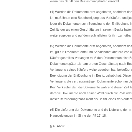
wenn das Schiff den Bestimmungshafen erreicht.
(4) Werden die Dokumente erst angeboten, nachdem das 
ist, muß ihnen eine Bescheinigung des Verkäufers und jed
jeder die Dokumente nach Beendigung der Entlöschung im
Zeit länger als einen Geschäftstag in seinem Besitz halte
weiterzugeben und auf dem schnellsten für ihn zumutba
(5) Werden die Dokumente erst angeboten, nachdem das 
ist, gilt für Trockenfrüchte und Schalenobst anstelle v
Käufer gestelltes Verlangen muß den Dokumenten eine Be
Dokumente später als am ersten Geschäftstag nach Be
Verlangens seines Käufers weitergegeben hat, beigefügt w
Beendigung der Entlöschung im Besitz gehabt hat. Diese V
Verlangens die vertragsmäßigen Dokumente schon an den 
Kein Verkäufer darf die Dokumente während dieser Zeit lä
darf die Dokumente nach seiner Wahl durch die Post oder
dieser Beförderung zählt nicht als Besitz eines Verkäufer
(6) Die Lieferung der Dokumente und die Lieferung der i
Hauptleistungen im Sinne der §§ 17, 18.
§ 43 Abruf