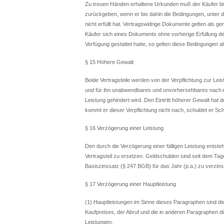
Zu treuen Händen erhaltene Urkunden muß der Käufer bi
zurückgeben, wenn er bis dahin die Bedingungen, unter d
nicht erfüllt hat. Vertragswidrige Dokumente gelten als g
Käufer sich eines Dokuments ohne vorherige Erfüllung d
Verfügung gestattet hatte, so gelten diese Bedingungen a
§ 15 Höhere Gewalt
Beide Vertragsteile werden von der Verpflichtung zur Leist
und für ihn unabwendbares und unvorhersehbares nach A
Leistung gehindert wird. Den Eintritt höherer Gewalt hat d
kommt er dieser Verpflichtung nicht nach, schuldet er S
§ 16 Verzögerung einer Leistung
Den durch die Verzögerung einer fälligen Leistung ents
Vertragsteil zu ersetzen. Geldschulden sind seit dem Tag
Basiszinssatz (§ 247 BGB) für das Jahr (p.a.) zu verzins
§ 17 Verzögerung einer Hauptleistung
(1) Hauptleistungen im Sinne dieses Paragraphen sind di
Kaufpreises, der Abruf und die in anderen Paragraphen 
Leistungen.