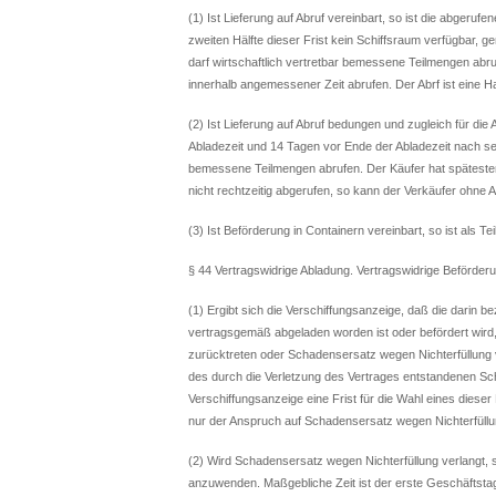
(1) Ist Lieferung auf Abruf vereinbart, so ist die abgeru
zweiten Hälfte dieser Frist kein Schiffsraum verfügbar, 
darf wirtschaftlich vertretbar bemessene Teilmengen abruf
innerhalb angemessener Zeit abrufen. Der Abrf ist eine Ha
(2) Ist Lieferung auf Abruf bedungen und zugleich für die
Abladezeit und 14 Tagen vor Ende der Abladezeit nach se
bemessene Teilmengen abrufen. Der Käufer hat späteste
nicht rechtzeitig abgerufen, so kann der Verkäufer ohne 
(3) Ist Beförderung in Containern vereinbart, so ist als T
§ 44 Vertragswidrige Abladung. Vertragswidrige Beförder
(1) Ergibt sich die Verschiffungsanzeige, daß die darin be
vertragsgemäß abgeladen worden ist oder befördert wird
zurücktreten oder Schadensersatz wegen Nichterfüllung
des durch die Verletzung des Vertrages entstandenen S
Verschiffungsanzeige eine Frist für die Wahl eines dieser
nur der Anspruch auf Schadensersatz wegen Nichterfüllu
(2) Wird Schadensersatz wegen Nichterfüllung verlangt, 
anzuwenden. Maßgebliche Zeit ist der erste Geschäftst