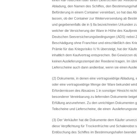
Abladung, den Namen des Schiffes, den Bestimmungshafe
Beförderung in einem Container vereinbart, so hat das 
lassen, ob der Container zur Weiterversendung ab Best
und gegebenenfalls die in § 8a bezeichneten Urkunden zu
welcher die Versicherung der Ware in Höhe des Kaufpre
Deutschen Seeversicherungsbedingungen (ADS) nebst Zu
Beschädigung ohne Franchise und einschließlich des Krie
Prämie für das Kriegsrisiko ½ % übersteigt, hat der Kä
inhaltlich dem Kaufvertrag entsprechen. Bei Gewürzen 
keinen Auslieferungsstempel der Reederei tragen. Im ü
Lieferscheine auch dann andienbar, wenn sie einen Ausli
(2) Dokumente, in denen eine vertragswidrige Abladung, e
oder eine vertragswidrige Menge der Ware bekundet wird
Erfordernissen des Absatzes 1 in sonstiger Hinsicht nic
besonderer Vereinbarung zu liefernden Dokumente beigefü
Erfüllung anzunehmen. Zu den unrichtigen Dokumenten
Teilscheine und Lieferscheine, die einen Auslieferungsst
(3) Der Verkäufer hat die Dokumente dem Käufer unverzügl
diese Verpflichtung für Trockenfrüchte und Schalenobst 
Entlöschung des Schiffes im Bestimmungshafen beendet wu