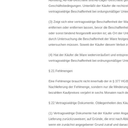
Geschäftsbedingungen. Unterläßt der Käufer die rechtzeiti
vertragswidrige Beschaffenheit bei ordungsmäßiger Unte
(3) Zeigt sich eine vertragswidrige Beschaffenheit der W
entfernen oder entfernen lassen, bevor die Beschaffenhe
oder sonst bindend festgestellt worden ist; als Ort der 
durch Untersuchung die Beschaffenheit der Ware festgeste
untersuchen müssen. Soweit der Käufer diesem Verbot zuw
(4) Hat der Käufer die Ware weiterveräußert und entsprec
vertragswidrige Beschaffenheit bei ordnungsmäßiger Unt
§ 21 Fehlmengen
Eine Fehlmenge braucht nicht innerhalb der in § 377 HGB 
Nachlieferung der Fehlmenge, sondern nur die Minderung
bezahlten Kaufpreises verjahrt in sechs Monaten nach der
§ 22 Vertragswidrige Dokumente. Obliegenheiten des Käu
(1) Vertragswidrige Dokumente hat der Käufer unter Ang
Lieferung zurückzuweisen; auf Gründe, die erst nach Abla
wenn ein zunächst angegebener Grund zutraf und danach 