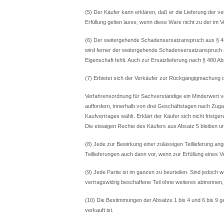
(5) Der Käufer kann erklären, daß er die Lieferung der v
Erfüllung gelten lasse, wenn diese Ware nicht zu der im
(6) Der weitergehende Schadensersatzanspruch aus § 
wird ferner der weitergehende Schadensersatzanspruch a
Eigenschaft fehlt. Auch zur Ersatzlieferung nach § 480 Abs
(7) Erbietet sich der Verkäufer zur Rückgängigmachung 
Verfahrensordnung für Sachverständige ein Minderwert v
auffordern, innerhalb von drei Geschäftstagen nach Zug
Kaufvertrages wählt. Erklärt der Käufer sich nicht frist
Die etwaigen Rechte des Käufers aus Absatz 5 bleiben un
(8) Jede zur Bewirkung einer zulässigen Teillieferung ange
Teillieferungen auch dann vor, wenn zur Erfüllung eines V
(9) Jede Partie ist im ganzen zu beurteilen. Sind jedoch 
vertragswidrig beschaffene Teil ohne weiteres abtrennen, i
(10) Die Bestimmungen der Absätze 1 bis 4 und 6 bis 9 g
verkauft ist.