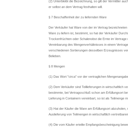
(2) Unterbleibt die Bezeichnung, so gilt der Vermittler au
er selbst an dem Vertrag festhalten will.
§ 7 Beschaffenheit der zu liefernden Ware
Der Verkäufer hat Ware von der im Vertrag bezeichneten Ga
Ware zu liefern ist, bestimmt, so hat der Verkäufer Durchs
Trockenfrüchten oder Schalenobst die Ernte im Vertrage n
Vereinbarung des Mengenverhältnisses in einem Vertrag
verschiedenen Sortierungen desselben Erzeugnisses verk
Belieben.
§ 8 Mengen
(1) Das Wort "circa" vor der vertraglichen Mengenangabe 
(2) Dem Verkäufer sind Teillieferungen in wirtschaftlich 
bestimmte, bei Vertragsschluß schon am Erfüllungsort befi
Lieferung in Containern vereinbart, so ist als Teilmenge mi
(3) Hat der Käufer die Ware am Erfüllungsort abzuholen,
Auslieferung von Teilmengen in wirtschaftlich vertretba
(4) Die vom Käufer erteilte Empfangsbescheinigung bewei