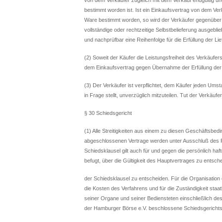
bestimmt worden ist. Ist ein Einkaufsvertrag von dem Ve
Ware bestimmt worden, so wird der Verkäufer gegenüber all
vollständige oder rechtzeitige Selbstbelieferung ausgeblie
und nachprüfbar eine Reihenfolge für die Erfüllung der Lief
(2) Soweit der Käufer die Leistungsfreiheit des Verkäufe
dem Einkaufsvertrag gegen Übernahme der Erfüllung der
(3) Der Verkäufer ist verpflichtet, dem Käufer jeden Umsta
in Frage stellt, unverzüglich mitzuteilen. Tut der Verkäufer
§ 30 Schiedsgericht
(1) Alle Streitigkeiten aus einem zu diesen Geschäftsbed
abgeschlossenen Vertrage werden unter Ausschluß des R
Schiedsklausel gilt auch für und gegen die persönlich haft
befugt, über die Gültigkeit des Hauptvertrages zu entsche
der Schiedsklausel zu entscheiden. Für die Organisation 
die Kosten des Verfahrens und für die Zuständigkeit staa
seiner Organe und seiner Bediensteten einschließlich de
der Hamburger Börse e.V. beschlossene Schiedsgerichtsor