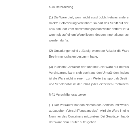
§ 40 Beförderung
(1) Die Ware darf, wenn nicht ausdrücklich etwas anderes v
direkte Beförderung vereinbart, so darf das Schiff auf
anlaufen, der vom Bestimmungshafen weiter entfernt ist a
wenn sie auf einem Wege liegen, dessen Innehaltung nac
werden durfte.
(2) Umladungen sind zulässig, wenn der Ablader die Ware
Bestimmungshafen bestimmt hatte.
(3) In einem Container darf und muß die Ware nur beförd
Vereinbarung kann sich auch aus den Umständen, insbes
ist die Ware nicht in einem zum Weitertransport ab Best
und Schalenobst ist der Inhalt jedes einzelnen Container
§ 41 Verschiffungsanzeige
(1) Der Verkäufer hat den Namen des Schiffes, mit welch
aufzugeben (Verschiffungsanzeige); wird die Ware in eine
Nummer des Containers mitzuteilen. Bei Gewürzen hat 
der Ware dem Käufer aufzugeben.