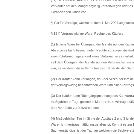
Verkäufer hat den Mangel arglistig verschwiegen oder es 
Europäischen Union vor.
*) Gilt für Verträge, welche ab dem 1. Mai 2004 abgesch
§ 19 *) Vertragswidrige Ware. Rechte des Käufers
(1) Ist eine Ware bei Übergang der Gefahr auf den Käufe
Absätzen 2 bis 5 bezeichneten Rechte zu, soweit die dort
einem Verbrauchsgüterkauf eines Verbrauchers innerhal
seit dem Übergang der Gefahr auf den Verbraucher, so w
war, es sei denn, diese Vermutung ist mit der Art der Sa
(2) Der Käufer kann verlangen, daß der Verkäufer ihm
der vertragswidrig beschaffenen Ware und einer vertra
(3) Der Käufer kann Rückgängigmachung des Kaufvertra
maßgeblichen Tage geltenden Marktpreises vertragsmäßig
dem Verkäufer zurückzurechnen.
(4) Maßgeblicher Tag im Sinne der Absätze 2 und 3 ist d
Ware nicht vertragsmäßig ausgefallen ist. Kommt es zur 
Sachverständige, ist der Tag, an welchem die Sachverst