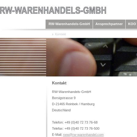
RW-Warenhandels-GmbH
Ansprechpartner
KOO 
Kontakt
Kontakt
RW-Warenhandels-GmbH
Borsigstrasse 9
D-21465 Reinbek / Hamburg
Deutschland
Telefon: +49 (0)40 72 73 76-68
Telefax: +49 (0)40 72 73 76-500
E-Mail:
rww@rw-warenhandel.com