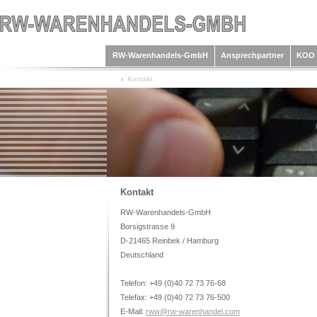
RW-Warenhandels-GmbH
Ansprechpartner
KOO 
Kontakt
Kontakt
RW-Warenhandels-GmbH
Borsigstrasse 9
D-21465 Reinbek / Hamburg
Deutschland
Telefon: +49 (0)40 72 73 76-68
Telefax: +49 (0)40 72 73 76-500
E-Mail:
rww@rw-warenhandel.com