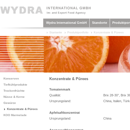
Wydra International GmbH
Standorte
Produktport
Startseite
Produktportfolio
Konzentrate & Pürees
Konzentrate & Pürees
Konserven
Tiefkühlprodukte
Tomatenmark
Trockenfrüchte
Qualität:
Brix 28-30°, Brix 3
Nüsse & Kerne
Ursprungsland:
China, Italien, Türk
Gewürze
Konzentrate & Pürees
Apfelsaftkonzentrat
KOO Marmelade
Ursprungsland:
China