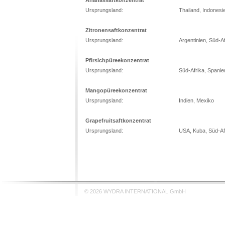
Ananassaftkonzentrat
Ursprungsland:
Thailand, Indonesi
Zitronensaftkonzentrat
Ursprungsland:
Argentinien, Süd-Af
Pfirsichpüreekonzentrat
Ursprungsland:
Süd-Afrika, Spanie
Mangopüreekonzentrat
Ursprungsland:
Indien, Mexiko
Grapefruitsaftkonzentrat
Ursprungsland:
USA, Kuba, Süd-Af
© 2026 WYDRA INTERNATIONAL GmbH