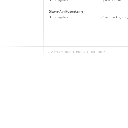
Ursprungsland:
Spanien, USA
Bittere Aprikosenkerne
Ursprungsland:
China, Türkei, Iran
© 2026 WYDRA INTERNATIONAL GmbH