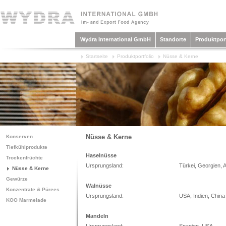
Wydra International GmbH
Standorte
Produktport
Startseite
Produktportfolio
Nüsse & Kerne
Nüsse & Kerne
Konserven
Tiefkühlprodukte
Haselnüsse
Trockenfrüchte
Ursprungsland:
Türkei, Georgien, 
Nüsse & Kerne
Gewürze
Walnüsse
Konzentrate & Pürees
Ursprungsland:
USA, Indien, China
KOO Marmelade
Mandeln