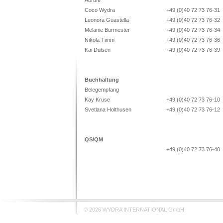
Abrufe
Coco Wydra
+49 (0)40 72 73 76-31
Leonora Guastella
+49 (0)40 72 73 76-32
Melanie Burmester
+49 (0)40 72 73 76-34
Nikola Timm
+49 (0)40 72 73 76-36
Kai Dülsen
+49 (0)40 72 73 76-39
Buchhaltung
Belegempfang
Kay Kruse
+49 (0)40 72 73 76-10
Svetlana Holthusen
+49 (0)40 72 73 76-12
QS/QM
+49 (0)40 72 73 76-40
© 2026 WYDRA INTERNATIONAL GmbH