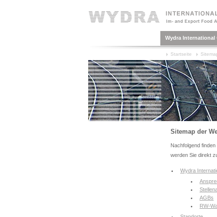
Wydra Internationa
Startseite
Sitema
Sitemap der We
Nachfolgend finden 
werden Sie direkt zu
Wydra Internat
Anspre
Stellen
AGBs
RW-Wa
Standorte