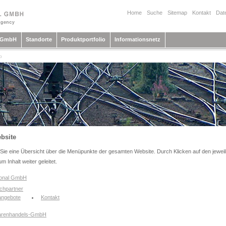
Home
Suche
Sitemap
Kontakt
Dat
l GmbH
Standorte
Produktportfolio
Informationsnetz
p
bsite
Sie eine Übersicht über die Menüpunkte der gesamten Website. Durch Klicken auf den jeweil
m Inhalt weiter geleitet.
ional GmbH
chpartner
angebote
Kontakt
renhandels-GmbH