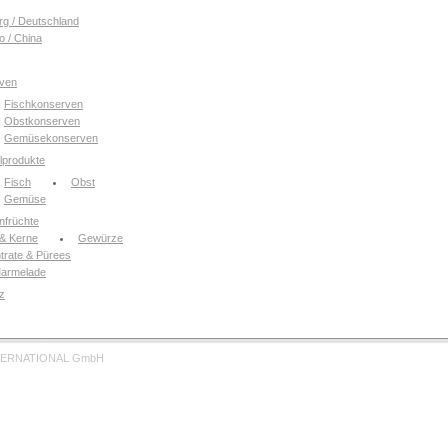
g / Deutschland
o / China
ven
Fischkonserven
Obstkonserven
Gemüsekonserven
lprodukte
Fisch
Obst
Gemüse
nfrüchte
& Kerne
Gewürze
trate & Pürees
armelade
z
TERNATIONAL GmbH