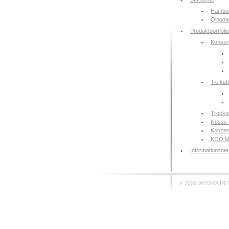
Hambur
Qingda
Produktportfolio
Konser
Tiefküh
Trocke
Nüsse 
Konzen
KOO M
Informationsnet
© 2026 WYDRA IN