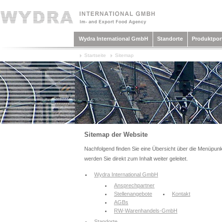
Wydra International GmbH
Standorte
Produktport
Startseite
Sitemap
Sitemap der Website
Nachfolgend finden Sie eine Übersicht über die Menüpunk
werden Sie direkt zum Inhalt weiter geleitet.
Wydra International GmbH
Ansprechpartner
Stellenangebote
Kontakt
AGBs
RW-Warenhandels-GmbH
Standorte