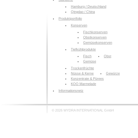
Hamburg / Deutschland
Qingdao / China
Produktportfolio
Konserven
Fischkonserven
Obstkonserven
Gemüsekonserven
Tiefkühlprodukte
Fisch
Obst
Gemüse
Trockenfrüchte
Nüsse & Kerne
Gewürze
Konzentrate & Pürees
KOO Marmelade
Informationsnetz
© 2026 WYDRA INTERNATIONAL GmbH