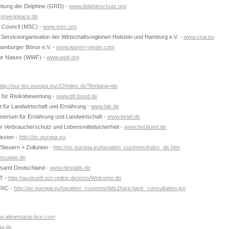
ettung der Delphine (GRD) -
www.delphinschutz.org
greenpeace.de
 Council (MSC) -
www.msc.org
Serviceorganisation der Wirtschaftsregionen Holstein und Hamburg e.V. -
www.vsw.eu
amburger Börse e.V. -
www.waren-verein.com
or Nature (WWF) -
www.wwf.org
http://eur-lex.europa.eu/JOIndex.do?ihmlang=de
t für Risikobewertung -
www.bfr.bund.de
t für Landwirtschaft und Ernährung -
www.ble.de
terium für Ernährung und Landwirtschaft -
www.bmel.de
r Verbraucherschutz und Lebensmittelsicherheit -
www.bvl.bund.de
ssion -
http://ec.europa.eu
Steuern + Zollunion -
http://ec.europa.eu/taxation_customs/index_de.htm
nsulate.de
esamt Deutschland -
www.destatis.de
ZT -
http://auskunft.ezt-online.de/ezto/Welcome.do
ARIC -
http://ec.europa.eu/taxation_customs/dds2/taric/taric_consultation.jsp
w.alimentaria-bcn.com
a.de