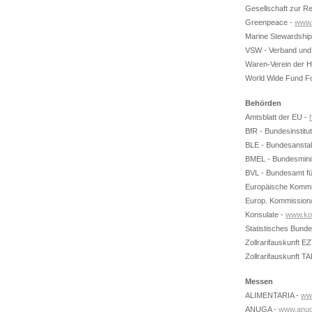
Gesellschaft zur R
Greenpeace -
www.
Marine Stewardship
VSW - Verband und 
Waren-Verein der H
World Wide Fund F
Behörden
Amtsblatt der EU -
BfR - Bundesinstitu
BLE - Bundesanstal
BMEL - Bundesminis
BVL - Bundesamt fü
Europäische Kommi
Europ. Kommission/
Konsulate -
www.ko
Statistisches Bund
Zollrarifauskunft E
Zollrarifauskunft T
Messen
ALIMENTARIA -
ww
ANUGA -
www.anug