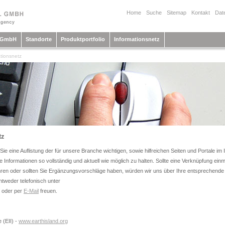
Home
Suche
Sitemap
Kontakt
Dat
l GmbH
Standorte
Produktportfolio
Informationsnetz
tionsnetz
tz
ie eine Auflistung der für unsere Branche wichtigen, sowie hilfreichen Seiten und Portale im I
 Informationen so vollständig und aktuell wie möglich zu halten. Sollte eine Verknüpfung einm
hren oder sollten Sie Ergänzungsvorschläge haben, würden wir uns über Ihre entsprechende
tweder telefonisch unter
 oder per
E-Mail
freuen.
e (EII) -
www.earthisland.org