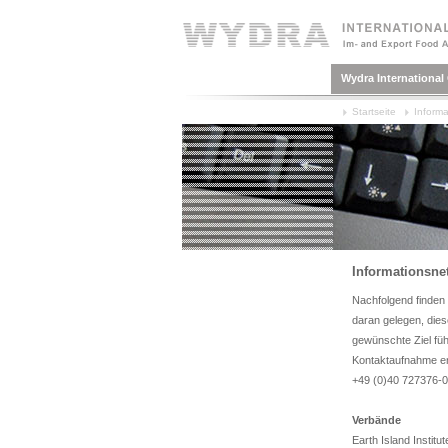
Wydra Internationa
Startseite
Informa
Informationsne
Nachfolgend finden S
daran gelegen, diese
gewünschte Ziel fü
Kontaktaufnahme en
+49 (0)40 727376-0
Verbände
Earth Island Institut