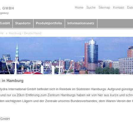
Home
Suche
Sitemap
Kontakt
Dat
l GmbH
Standorte
Produktportfolio
Informationsnetz
rte
Hamburg / Deutschland
z in Hamburg
Wydra International GmbH befindet sich in Reinbek im Südosten Hamburgs. Aufgrund günstig
 und nur ca 20km Entferung zum Zentrum Hamburgs haben wir von hier aus kurze und sch
en wichtigsten Lägern und der Zentrale unseres Bundesverbandes, dem Waren-Verein der
al GmbH