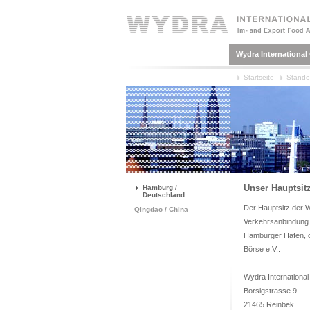
Wydra Internationa
Startseite
Stando
Unser Hauptsit
Hamburg /
Deutschland
Der Hauptsitz der 
Qingdao / China
Verkehrsanbindung
Hamburger Hafen, d
Börse e.V..
Wydra Internation
Borsigstrasse 9
21465 Reinbek