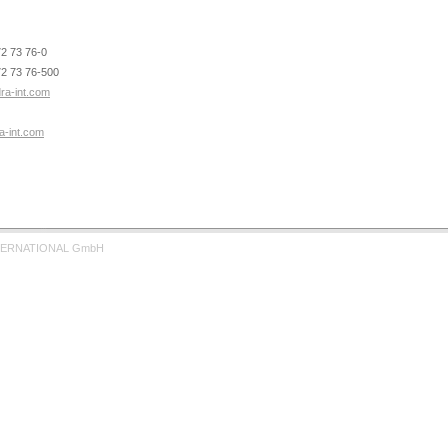
72 73 76-0
72 73 76-500
a-int.com
-int.com
TERNATIONAL GmbH